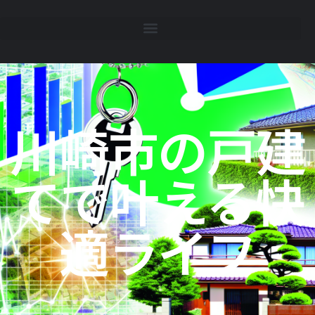
川崎市の戸建
てで叶える快
適ライフ